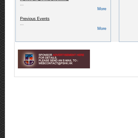
...
(CPD/L/02/2018)
More
Please refer to link: https://pshk.hk/main.php?
id=322...
Previous Events
More
...
More
[2024] CPD course: Pharmaceutical Law &
Administration in Hong Kong (CPD/L/01/2018)
Please refer to link: http://pshk.hk/main.php?
id=256...
More
[2025] CPD course for AP of Secondary
packaging (QAO, PIC) (CPD/L/02/2023)
Please refer to link: https://pshk.hk/main.php?
id=328...
More
Invitation to The Pharmaceutical Society of
Hong Kong 75th Anniversary Dinner
Invitation to The Pharmaceutical Society of
Hong Kong 75th Anniversary Dinner Dear
Members, Fellow Pharmacists, and friends of
PSHK, The Pharmaceutical Societ...
More
Meeting with Legislative Council Member, Dr
Hon David LAM Tzit-yuen (2022.05.03)
香港藥學會6名代表團與立法會議員林哲玄醫生於