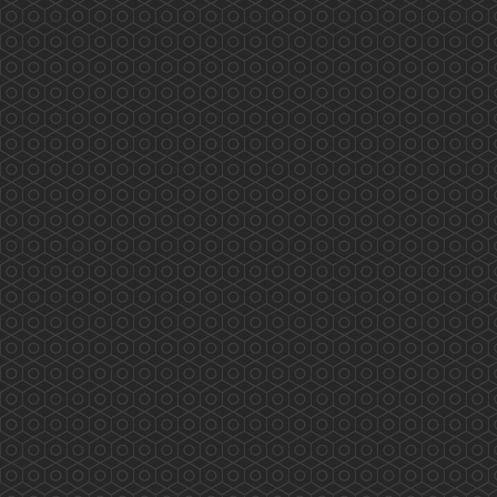
程、實習、外展疫苗注射等都已完滿完成。我們
很高興已有十二位香港藥學會的藥劑師完全掌握
疫苗注射的技巧、熟悉流程及處理危機的方法。
香港藥學會的藥劑師已完成超過600個疫苗注射
工作。 本會的藥劑師曾參與美國、英國及本會
的疫...
More
Understanding the Electronic Health Record
Sharing System- New Milestone New Horizon
(2019.09.13)
...
More
與社區藥劑師交流(2019.09.10)
2019/09/10 有幸與荃灣區工作的社區藥劑師交流
及分享...
More
深水埗/黃大仙地區康健中心諮詢會(2019.09.12)
2019/09/12 深水埗/黃大仙地區康健中心諮詢會
藥劑師的工作範圍： 藥物管理、疾病檢測、健康
教育及宣傳等...
More
《與局長有約》(2019.08.28)
2019/08/28 香港藥學會 香港藥學會慈善基金
《與局長有約》 真誠溝通 心繋市民 為你發聲