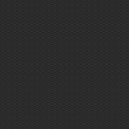
務： Scarlett Pong, Peter Suen, Rex Ng,
Kathleen Kung, Dick...
More
香港藥學會大灣區（深圳）考察團
香港藥學會大灣區（深圳）考察團 (2018年11月
16至18日) 外訪單位及內容： 2018年11月16日
(星期五)下午：與深圳衛計委交流，內容包括：
1. 國內醫保體制如何運作？ 2.香港同深圳在醫療
藥物方面可有合作空間？ 3.推進醫藥衛生體制改
革；組織實施基本藥物制度；健全、完善公共衛
生服務體系和醫療服務體系，推進基本公共衛生
服務均等化。 4.組...
More
Hong Kong Pharmaceutical Journal
VOL 30 - NO.3 (SEP-DEC 2024)...
More
PSHK Practical Flu and Seasonal Vaccinations
Training Workshop
PSHK Practical Flu and Seasonal Vaccinations
Training Workshop (14 Nov 2018) PSHK will
offer you Face-to-Face training/workshop on
vaccination technique. The instructor is Mr. Alex
Leung, FRS...
More