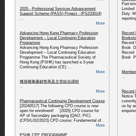
Part-ti
...
2025 - Professional Services Advancement
Limited
More
Support Scheme (PASS) Project - (PS233014)
Duty: M
Departm
...
reportin
PSHK Updates (09/06/2025)
Please 
More
〈藥有所師〉公眾教育計劃
HERE...
Updated @ 09-06-2025...
Advancing Hong Kong Pharmacy Profession
Record 
More
Development – Local Continuing Education
Booksto
Miscell
Programme
Record 
[2025] CPD course: Pharmaceutical Law &
...
Advancing Hong Kong Pharmacy Profession
Book Da
Administration in Hong Kong (CPD/L/01/2018)
Development – Local Continuing Education
Record 
Please refer to link: https://pshk.hk/main.php?
Programme The Pharmaceutical Society of
Book Pr
id=341...
Press R
Hong Kong (PSHK) has launched a 3-year
More
...
Continuing Education (CE) ...
More
Members
2025 - 獲授權毒藥銷售商及主管綜合課程(2025年
...
08月入學)
獲授權毒藥銷售商及主管綜合課程
Please refer to link: https://pshk.hk/main.php?
...
id=337...
More
Record 
More
Notice 
Pharmaceutical Continuing Development Course
current
2025 - 獲授權毒藥銷售商及主管綜合課程(2025年
[20240517] The following CPD course is now
us by a
03月入學)
open for enrolment! [2025] CPD course for
enquirie
Please refer to link: https://pshk.hk/main.php?
AP of Secondary packaging (QAO, PIC)
id=331...
(CPD/L/02/2023) CPD course: Fundamental of...
More
More
[2024] CPD course: Fundamental of PIC/S
PSHK CPE PROGRAMME
GMP related to Secondary Packaging