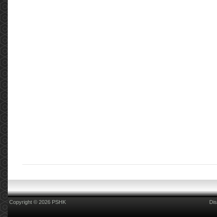
2022年5月3日進行了一場會議，在會議中討論了
藥劑行業目前面對的情況並提出建議。 ...
More
COSH Kick-off event of Smoke-free Publicity
Programme for World No Tobacco Day 2021
(2021.05.31)
COSH Kick-off event of Smoke-free Publicity
Programme for World No Tobacco Day 2021
Hong Kong Council on Smoking and Health
(COSH) launched a Smoke-free Publicity
Programme with the theme of &ldqu...
More
2019新型冠狀病毒(COVID-19):消毒用品篇
(2020.02.14)
2019新型冠狀病毒(COVID-19):消毒用品篇 更新
日期:2020年2月14日 現時新型肺炎病毒肆虐，但
不要忽略同時亦是流感的高峯期。家居清潔及個
人衛生尤其重要，所以大家都爭相搶購消毒產品
用於家居及個人衛生清潔，但是店舖內有五花八
門的消毒藥品，到底邊樣合適？我們現在提供一
些相關的資訊，方便各位參考和選擇。 消毒用品
的有效成份，一般會在微生物(包括細菌和病毒)
的表層或內...
More
Copyright © 2026 PSHK
Dis
2019新型冠狀病毒(COVID-19):量度體溫篇