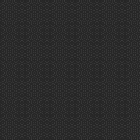
藥師訴求 業界自強 香港藥學會代表與食物及
衛生局局長陳肇始教授及副局長徐德義醫生於
2019年8月28日會議的討論重點如下: &nbs...
More
西貢翠塘花園及對面海村藥物諮詢服務
(2019.08.03)
2019/08/03 香港藥學會PSHK 香港藥學會慈善基
金PSCF 藥劑師與您 攜手保安康 專業展關懷 服
務人為本 PSHK mission to serve the public
professionally 兩位香港藥學會藥劑師 Tiana 及
Kathleen (統籌）為西貢翠塘花園及對面海村長者
作藥物諮詢及管理的專業服務 eMTM Medication
...
More
2019施政報告醫療界諮詢會(2019.07.30)
2019施政報告醫療界諮詢會(2019年7月30日) 龐
愛蘭主席代表香港藥學會出席是次諮詢會，以下
是她的發言重點: 因為歷史和不合時宜的法例，
令香港藥劑師不同於外國，專業發揮空間被長期
壓制！身為藥劑師都希望能發揮所長，貢獻社
會，但苦無太多機會。（本地兩間大學藥劑學位
課程均由納稅人資助） 鑒於會上的醫生和護士都
人手短缺，藥劑師是藥物專家，可分擔部分醫療
工...
More