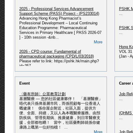
2025 - Professional Services Advancement
PSHK M
Support Scheme (PASS) Project - (PS233014)
...
Advancing Hong Kong Pharmacist’s
Professional Development – Local Continuing
Education Programme: Pharmaceutical
PSHK S
Services in Primary Healthcare [ PASS 2026-07
...
] - 10th session -&nb...
More
Hong Ko
2026 - CPD course: Fundamental of
VOL 31 
pharmaceutical packaging (CPD/L/03/2018)
(Jan - 
Please refer to link: https://pshk.hk/main.php?
id=357...
More
PSHK N
Issue P
2026 - 獲授權毒藥銷售商及主管綜合課程(最新課
PSHK Ne
Event
Career 
程 : 2026年07月入學)
PSHK Ne
2026 - 獲授權毒藥銷售商及主管綜合課程(2026年
〈藥有所師〉公眾教育計劃
Job Ref
07月入學) Please refer to
基層醫療 — 您的社區健康夥伴！ 「基層醫療」
...
link: https://pshk.hk/main.php?id=356 2026 - 獲
PSHK O
唔代表只係俾基層市民，而係照顧每一位香港人
授權毒藥銷售商及主管綜合課程(2026年02月入
Please 
嘅健康！ 係你屋企附近，社區入面，提供方
學) Please refer to
HERE...
便、全面、持續，又以人為本嘅醫療服務。由預
(QHMS H
link: https://pshk.hk/main.php?id=351 ...
防疾病、管理長期病、推廣健康，到日常醫療支
...
More
援，全部都包晒！ 當中，社區藥劑師就係你健
PSHK 60
康路上嘅第一位好拍檔！ ...
(記者招待會) - ALK第三代標靶藥改寫肺癌治療 ‧
Please 
More
Job Ref
邁向慢病管理新時代
Publica