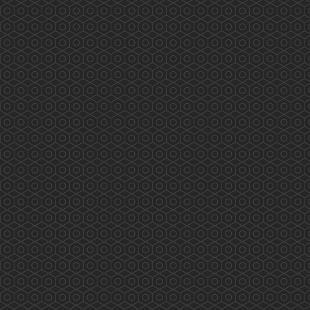
藥劑及毒藥管理局「藥劑師專業發展專案組」 會
議內容重點 (2019.4.2)
2019年4月2日藥劑及毒藥管理局「藥劑師專業發
展專案組」 會議內容重點 會議由8個團體代表
參與，內容主要由局方介紹美國、英國、澳洲、
加拿大、新加坡及中國等地區藥劑師的持續教育
情況及香港藥劑及毒藥管理局、美國、英國、澳
洲、加拿大及中國Pharmacy Council 的情況。
香港藥學會要求Term of Refe...
More
相「藥」在沙田 (2019.07.19)
2019/07/19 香港藥學會 香港藥學會慈善基金 相
「藥」在沙田 沙田區長者安全用藥推廣及實踐計
劃除了研究報告，藥劑師藥物諮詢計劃外，還有
老友記參與成為「安全用藥大使」。 百多位老友
記今天終於全部完成所有要求，並獲頒委任狀。
他/她們會繼續在朋輩推廣安全用藥，而香港藥學
會慈善基金亦透過兩位大學生義工，在滂沱大雨
中將小册子、證書及禮物等送達九間長者中心。
...
More
老有所醫「流動綜合診所」(2019.07.07)
香港藥學會PSHK 香港藥學會慈善基金PSCF 老
有所醫「流動綜合診所」 藥劑師與您 攜手保安
康 專業展關懷 服務人為本 多位香港藥學會藥
劑師參與 老有所醫「流動綜合診所」提供專業服