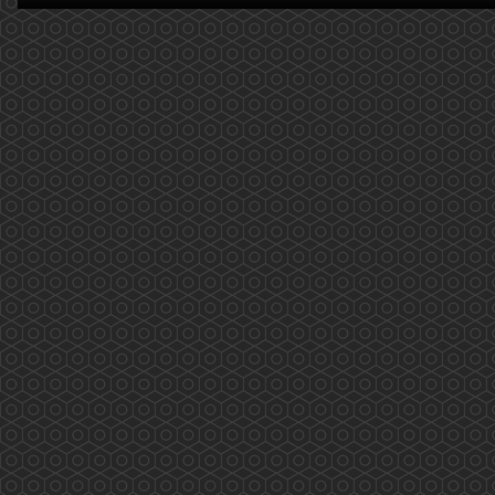
(2020.02.14)
2019新型冠狀病毒(COVID-19): 量度體溫篇 更新
日期:2020年2月14日 近期大家可能對自己的體温
特別注意，以下提供了一些大家需要注意的事
項，供大家參考。 温度計的種類： 1. 水銀或
酒精玻璃溫度計 原理是透過水銀或酒精的熱膨脹
測量口腔、直腸或腋下體溫。由於洩漏水銀會對
環境和人體有害，所以應盡量...
More
2019新型冠狀病毒(COVID-19)，藥劑師如何建
議? (2020.02.12 更新)
2019新型冠狀病毒(COVID-19)，藥劑師如何建
議? 更新日期: 2020年2月12日 ...
More
香港電台「藥問藥劑師」(2019.12.31更新)
香港電台「新紫荊廣場」與香港藥學會一起製作
的新環節——「藥問藥劑師」 2019/12/31 第二
十集(按下連結進入重溫網址) 主題: 吸煙飲酒不有
型 個人簡介: 龐愛蘭藥劑師是香港藥學會會長。
...
More
香港藥學會疫苗注射外展工作 (2019.11.29)
香港藥學會疫苗注射外展工作 香港藥學會成員
完成學會舉辦的「疫苗注射訓練課程及實踐」計
劃後，正式參與了衛生署疫苗資助計劃。由課