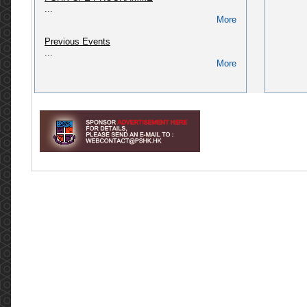
...
(CPD/L/02/2018)
More
Please refer to link: https://pshk.hk/main.php?
id=322...
Previous Events
More
...
More
[2024] CPD course: Pharmaceutical Law &
Administration in Hong Kong (CPD/L/01/2018)
Please refer to link: http://pshk.hk/main.php?
id=256...
More
[2025] CPD course for AP of Secondary
packaging (QAO, PIC) (CPD/L/02/2023)
Please refer to link: https://pshk.hk/main.php?
id=328...
More
Invitation to The Pharmaceutical Society of
Hong Kong 75th Anniversary Dinner
Invitation to The Pharmaceutical Society of
Hong Kong 75th Anniversary Dinner Dear
Members, Fellow Pharmacists, and friends of
PSHK, The Pharmaceutical Societ...
More
Meeting with Legislative Council Member, Dr
Hon David LAM Tzit-yuen (2022.05.03)
香港藥學會6名代表團與立法會議員林哲玄醫生於