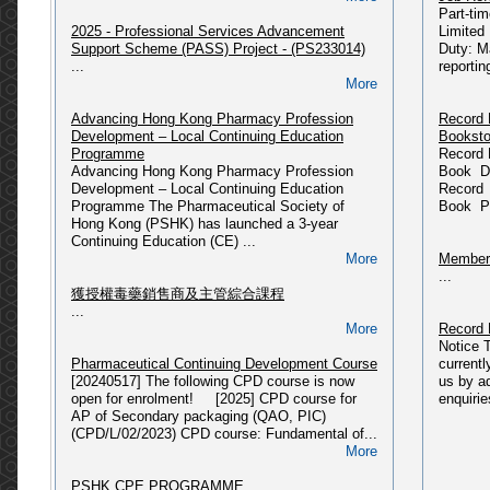
Part-ti
...
2025 - Professional Services Advancement
Limited
More
Support Scheme (PASS) Project - (PS233014)
Duty: M
Departm
...
reportin
PSHK Updates (09/06/2025)
Please 
More
〈藥有所師〉公眾教育計劃
HERE...
Updated @ 09-06-2025...
Advancing Hong Kong Pharmacy Profession
Record 
More
Development – Local Continuing Education
Booksto
Miscell
Programme
Record 
[2025] CPD course: Pharmaceutical Law &
...
Advancing Hong Kong Pharmacy Profession
Book Da
Administration in Hong Kong (CPD/L/01/2018)
Development – Local Continuing Education
Record 
Please refer to link: https://pshk.hk/main.php?
Programme The Pharmaceutical Society of
Book Pr
id=341...
Press R
Hong Kong (PSHK) has launched a 3-year
More
...
Continuing Education (CE) ...
More
Members
2025 - 獲授權毒藥銷售商及主管綜合課程(2025年
...
08月入學)
獲授權毒藥銷售商及主管綜合課程
Please refer to link: https://pshk.hk/main.php?
...
id=337...
More
Record 
More
Notice 
Pharmaceutical Continuing Development Course
current
2025 - 獲授權毒藥銷售商及主管綜合課程(2025年
[20240517] The following CPD course is now
us by a
03月入學)
open for enrolment! [2025] CPD course for
enquirie
Please refer to link: https://pshk.hk/main.php?
AP of Secondary packaging (QAO, PIC)
id=331...
(CPD/L/02/2023) CPD course: Fundamental of...
More
More
[2024] CPD course: Fundamental of PIC/S
PSHK CPE PROGRAMME
GMP related to Secondary Packaging