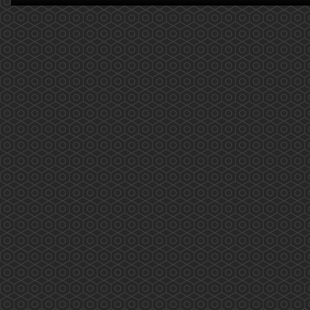
(2020.02.14)
2019新型冠狀病毒(COVID-19): 量度體溫篇 更新
日期:2020年2月14日 近期大家可能對自己的體温
特別注意，以下提供了一些大家需要注意的事
項，供大家參考。 温度計的種類： 1. 水銀或
酒精玻璃溫度計 原理是透過水銀或酒精的熱膨脹
測量口腔、直腸或腋下體溫。由於洩漏水銀會對
環境和人體有害，所以應盡量...
More
2019新型冠狀病毒(COVID-19)，藥劑師如何建
議? (2020.02.12 更新)
2019新型冠狀病毒(COVID-19)，藥劑師如何建
議? 更新日期: 2020年2月12日 ...
More
香港電台「藥問藥劑師」(2019.12.31更新)
香港電台「新紫荊廣場」與香港藥學會一起製作
的新環節——「藥問藥劑師」 2019/12/31 第二
十集(按下連結進入重溫網址) 主題: 吸煙飲酒不有
型 個人簡介: 龐愛蘭藥劑師是香港藥學會會長。
...
More
香港藥學會疫苗注射外展工作 (2019.11.29)
香港藥學會疫苗注射外展工作 香港藥學會成員
完成學會舉辦的「疫苗注射訓練課程及實踐」計
劃後，正式參與了衛生署疫苗資助計劃。由課