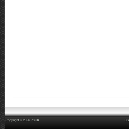
2022年5月3日進行了一場會議，在會議中討論了
藥劑行業目前面對的情況並提出建議。 ...
More
COSH Kick-off event of Smoke-free Publicity
Programme for World No Tobacco Day 2021
(2021.05.31)
COSH Kick-off event of Smoke-free Publicity
Programme for World No Tobacco Day 2021
Hong Kong Council on Smoking and Health
(COSH) launched a Smoke-free Publicity
Programme with the theme of &ldqu...
More
2019新型冠狀病毒(COVID-19):消毒用品篇
(2020.02.14)
2019新型冠狀病毒(COVID-19):消毒用品篇 更新
日期:2020年2月14日 現時新型肺炎病毒肆虐，但
不要忽略同時亦是流感的高峯期。家居清潔及個
人衛生尤其重要，所以大家都爭相搶購消毒產品
用於家居及個人衛生清潔，但是店舖內有五花八
門的消毒藥品，到底邊樣合適？我們現在提供一
些相關的資訊，方便各位參考和選擇。 消毒用品
的有效成份，一般會在微生物(包括細菌和病毒)
的表層或內...
More
Copyright © 2026 PSHK
Dis
2019新型冠狀病毒(COVID-19):量度體溫篇