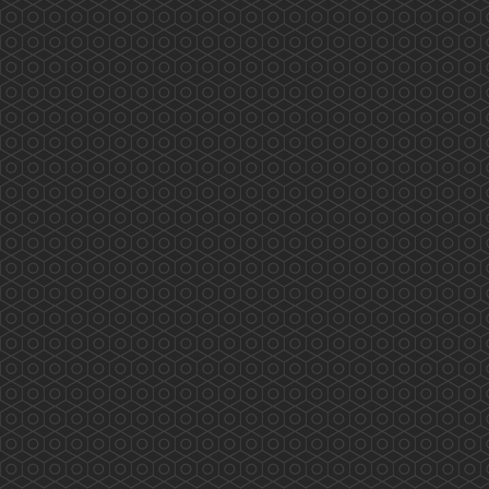
藥劑及毒藥管理局「藥劑師專業發展專案組」 會
議內容重點 (2019.4.2)
2019年4月2日藥劑及毒藥管理局「藥劑師專業發
展專案組」 會議內容重點 會議由8個團體代表
參與，內容主要由局方介紹美國、英國、澳洲、
加拿大、新加坡及中國等地區藥劑師的持續教育
情況及香港藥劑及毒藥管理局、美國、英國、澳
洲、加拿大及中國Pharmacy Council 的情況。
香港藥學會要求Term of Refe...
More
相「藥」在沙田 (2019.07.19)
2019/07/19 香港藥學會 香港藥學會慈善基金 相
「藥」在沙田 沙田區長者安全用藥推廣及實踐計
劃除了研究報告，藥劑師藥物諮詢計劃外，還有
老友記參與成為「安全用藥大使」。 百多位老友
記今天終於全部完成所有要求，並獲頒委任狀。
他/她們會繼續在朋輩推廣安全用藥，而香港藥學
會慈善基金亦透過兩位大學生義工，在滂沱大雨
中將小册子、證書及禮物等送達九間長者中心。
...
More
老有所醫「流動綜合診所」(2019.07.07)
香港藥學會PSHK 香港藥學會慈善基金PSCF 老
有所醫「流動綜合診所」 藥劑師與您 攜手保安
康 專業展關懷 服務人為本 多位香港藥學會藥
劑師參與 老有所醫「流動綜合診所」提供專業服