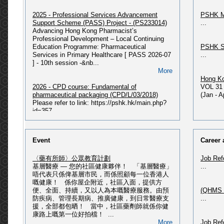
2025 - Professional Services Advancement
PSHK M
Support Scheme (PASS) Project - (PS233014)
...
Advancing Hong Kong Pharmacist’s
Professional Development – Local Continuing
Education Programme: Pharmaceutical
PSHK S
Services in Primary Healthcare [ PASS 2026-07
...
] - 10th session -&nb...
More
Hong Ko
2026 - CPD course: Fundamental of
VOL 31 
pharmaceutical packaging (CPD/L/03/2018)
(Jan - 
Please refer to link: https://pshk.hk/main.php?
id=357...
More
PSHK N
Issue P
2026 - 獲授權毒藥銷售商及主管綜合課程(最新課
PSHK Ne
Event
Career 
程 : 2026年07月入學)
PSHK Ne
2026 - 獲授權毒藥銷售商及主管綜合課程(2026年
〈藥有所師〉公眾教育計劃
Job Ref
07月入學) Please refer to
基層醫療 — 您的社區健康夥伴！ 「基層醫療」
...
link: https://pshk.hk/main.php?id=356 2026 - 獲
PSHK O
唔代表只係俾基層市民，而係照顧每一位香港人
授權毒藥銷售商及主管綜合課程(2026年02月入
Please 
嘅健康！ 係你屋企附近，社區入面，提供方
學) Please refer to
HERE...
便、全面、持續，又以人為本嘅醫療服務。由預
(QHMS H
link: https://pshk.hk/main.php?id=351 ...
防疾病、管理長期病、推廣健康，到日常醫療支
...
More
援，全部都包晒！ 當中，社區藥劑師就係你健
PSHK 60
康路上嘅第一位好拍檔！ ...
(記者招待會) - ALK第三代標靶藥改寫肺癌治療 ‧
Please 
More
Job Ref
邁向慢病管理新時代
Publica