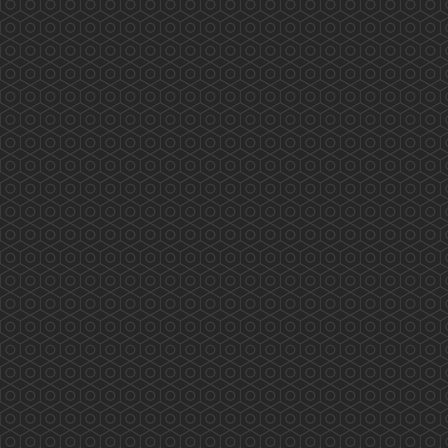
務： Scarlett Pong, Peter Suen, Rex Ng,
Kathleen Kung, Dick...
More
香港藥學會大灣區（深圳）考察團
香港藥學會大灣區（深圳）考察團 (2018年11月
16至18日) 外訪單位及內容： 2018年11月16日
(星期五)下午：與深圳衛計委交流，內容包括：
1. 國內醫保體制如何運作？ 2.香港同深圳在醫療
藥物方面可有合作空間？ 3.推進醫藥衛生體制改
革；組織實施基本藥物制度；健全、完善公共衛
生服務體系和醫療服務體系，推進基本公共衛生
服務均等化。 4.組...
More
Hong Kong Pharmaceutical Journal
VOL 30 - NO.3 (SEP-DEC 2024)...
More
PSHK Practical Flu and Seasonal Vaccinations
Training Workshop
PSHK Practical Flu and Seasonal Vaccinations
Training Workshop (14 Nov 2018) PSHK will
offer you Face-to-Face training/workshop on
vaccination technique. The instructor is Mr. Alex
Leung, FRS...
More