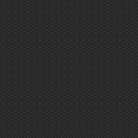
藥師訴求 業界自強 香港藥學會代表與食物及
衛生局局長陳肇始教授及副局長徐德義醫生於
2019年8月28日會議的討論重點如下: &nbs...
More
西貢翠塘花園及對面海村藥物諮詢服務
(2019.08.03)
2019/08/03 香港藥學會PSHK 香港藥學會慈善基
金PSCF 藥劑師與您 攜手保安康 專業展關懷 服
務人為本 PSHK mission to serve the public
professionally 兩位香港藥學會藥劑師 Tiana 及
Kathleen (統籌）為西貢翠塘花園及對面海村長者
作藥物諮詢及管理的專業服務 eMTM Medication
...
More
2019施政報告醫療界諮詢會(2019.07.30)
2019施政報告醫療界諮詢會(2019年7月30日) 龐
愛蘭主席代表香港藥學會出席是次諮詢會，以下
是她的發言重點: 因為歷史和不合時宜的法例，
令香港藥劑師不同於外國，專業發揮空間被長期
壓制！身為藥劑師都希望能發揮所長，貢獻社
會，但苦無太多機會。（本地兩間大學藥劑學位
課程均由納稅人資助） 鑒於會上的醫生和護士都
人手短缺，藥劑師是藥物專家，可分擔部分醫療
工...
More