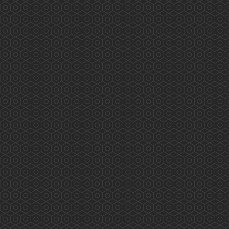
程、實習、外展疫苗注射等都已完滿完成。我們
很高興已有十二位香港藥學會的藥劑師完全掌握
疫苗注射的技巧、熟悉流程及處理危機的方法。
香港藥學會的藥劑師已完成超過600個疫苗注射
工作。 本會的藥劑師曾參與美國、英國及本會
的疫...
More
Understanding the Electronic Health Record
Sharing System- New Milestone New Horizon
(2019.09.13)
...
More
與社區藥劑師交流(2019.09.10)
2019/09/10 有幸與荃灣區工作的社區藥劑師交流
及分享...
More
深水埗/黃大仙地區康健中心諮詢會(2019.09.12)
2019/09/12 深水埗/黃大仙地區康健中心諮詢會
藥劑師的工作範圍： 藥物管理、疾病檢測、健康
教育及宣傳等...
More
《與局長有約》(2019.08.28)
2019/08/28 香港藥學會 香港藥學會慈善基金
《與局長有約》 真誠溝通 心繋市民 為你發聲